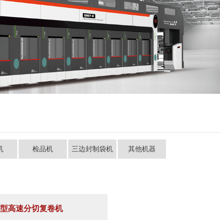
机
检品机
三边封制袋机
其他机器
-A型高速分切复卷机