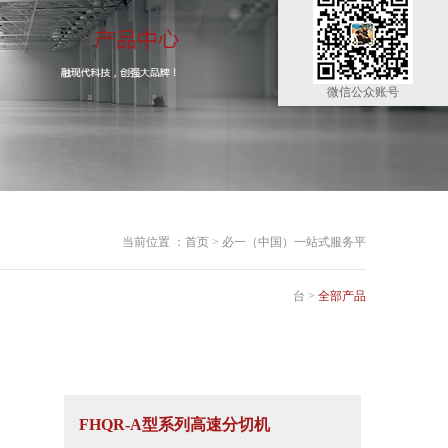
微信公众账号
当前位置 ：
首页
>
必一（中国）一站式服务平
台
>
全部产品
FHQR-A型系列高速分切机